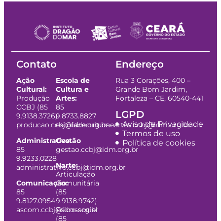
Contato
Endereço
Ação
Escola de
Rua 3 Corações, 400 –
Cultural:
Cultura e
Grande Bom Jardim,
Produção
Artes:
Fortaleza – CE, 60540-441
CCBJ (85
85
LGPD
9.9138.3726)
9.8733.8827
Aviso de Privacidade
producao.ccbj@idm.org.br
escoladeculturaeartes.ccbj@idm.org.br
Termos de uso
Administrativo:
Gestão
Política de cookies
85
gestao.ccbj@idm.org.br
9.9233.0228
Narte:
administrativo.ccbj@idm.org.br
Articulação
Comunicação:
Comunitária
85
(85
9.8127.0954
9.9138.9742)
ascom.ccbj@idm.org.br
Psicossocial
(85