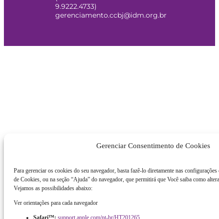
9.9222.4733)
gerenciamento.ccbj@idm.org.br
Gerenciar Consentimento de Cookies
Para gerenciar os cookies do seu navegador, basta fazê-lo diretamente nas configurações
de Cookies, ou na seção “Ajuda” do navegador, que permitirá que Você saiba como altera
Vejamos as possibilidades abaixo:
Ver orientações para cada navegador
Safari™:
support.apple.com/pt-br/HT201265