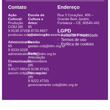
Contato
Endereço
Ação
Escola de
Rua 3 Corações, 400 –
Cultural:
Cultura e
Grande Bom Jardim,
Produção
Artes:
Fortaleza – CE, 60540-441
CCBJ (85
85
LGPD
9.9138.3726)
9.8733.8827
producao.ccbj@idm.org.br
escoladeculturaeartes.ccbj@idm.org.br
Aviso de Privacidade
Termos de uso
Administrativo:
Gestão
Política de cookies
85
gestao.ccbj@idm.org.br
9.9233.0228
Narte:
administrativo.ccbj@idm.org.br
Articulação
Comunicação:
Comunitária
85
(85
9.8127.0954
9.9138.9742)
ascom.ccbj@idm.org.br
Psicossocial
(85
9.9222.4733)
gerenciamento.ccbj@idm.org.br