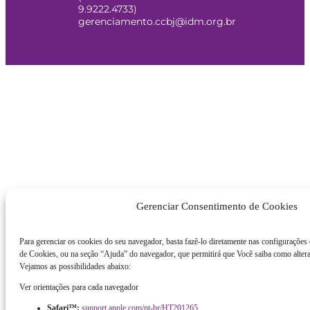
9.9222.4733)
gerenciamento.ccbj@idm.org.br
Gerenciar Consentimento de Cookies
Para gerenciar os cookies do seu navegador, basta fazê-lo diretamente nas configurações
de Cookies, ou na seção “Ajuda” do navegador, que permitirá que Você saiba como altera
Vejamos as possibilidades abaixo:
Ver orientações para cada navegador
Safari™:
support.apple.com/pt-br/HT201265