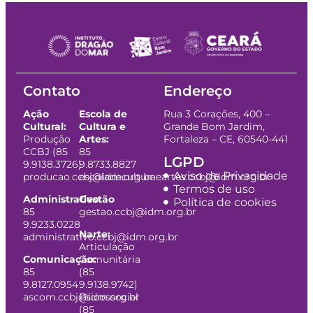
Contato
Endereço
Ação
Escola de
Rua 3 Corações, 400 –
Cultural:
Cultura e
Grande Bom Jardim,
Produção
Artes:
Fortaleza – CE, 60540-441
CCBJ (85
85
LGPD
9.9138.3726)
9.8733.8827
Aviso de Privacidade
producao.ccbj@idm.org.br
escoladeculturaeartes.ccbj@idm.org.br
Termos de uso
Administrativo:
Gestão
Política de cookies
85
gestao.ccbj@idm.org.br
9.9233.0228
Narte:
administrativo.ccbj@idm.org.br
Articulação
Comunicação:
Comunitária
85
(85
9.8127.0954
9.9138.9742)
ascom.ccbj@idm.org.br
Psicossocial
(85