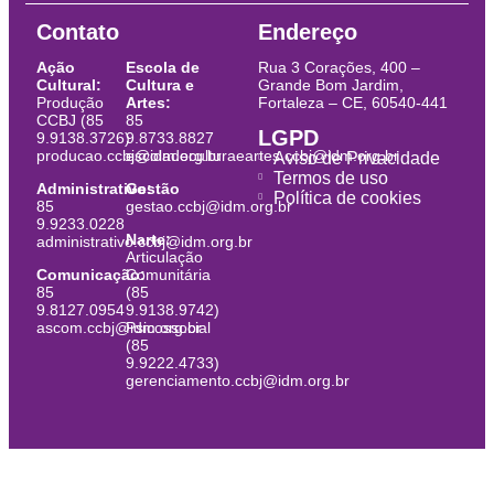
Contato
Endereço
Ação
Escola de
Rua 3 Corações, 400 –
Cultural:
Cultura e
Grande Bom Jardim,
Produção
Artes:
Fortaleza – CE, 60540-441
CCBJ (85
85
LGPD
9.9138.3726)
9.8733.8827
producao.ccbj@idm.org.br
escoladeculturaeartes.ccbj@idm.org.br
Aviso de Privacidade
Termos de uso
Administrativo:
Gestão
Política de cookies
85
gestao.ccbj@idm.org.br
9.9233.0228
Narte:
administrativo.ccbj@idm.org.br
Articulação
Comunicação:
Comunitária
85
(85
9.8127.0954
9.9138.9742)
ascom.ccbj@idm.org.br
Psicossocial
(85
9.9222.4733)
gerenciamento.ccbj@idm.org.br