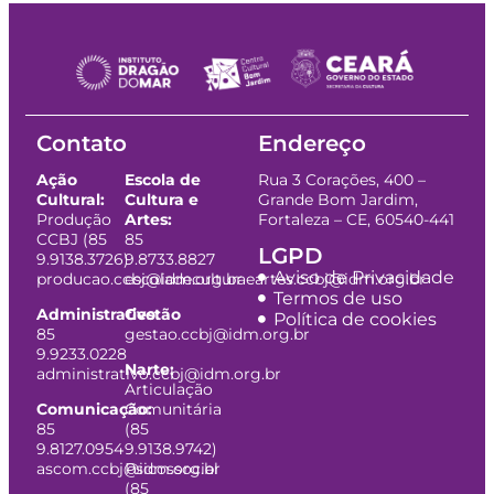
Contato
Endereço
Ação
Escola de
Rua 3 Corações, 400 –
Cultural:
Cultura e
Grande Bom Jardim,
Produção
Artes:
Fortaleza – CE, 60540-441
CCBJ (85
85
LGPD
9.9138.3726)
9.8733.8827
Aviso de Privacidade
producao.ccbj@idm.org.br
escoladeculturaeartes.ccbj@idm.org.br
Termos de uso
Administrativo:
Gestão
Política de cookies
85
gestao.ccbj@idm.org.br
9.9233.0228
Narte:
administrativo.ccbj@idm.org.br
Articulação
Comunicação:
Comunitária
85
(85
9.8127.0954
9.9138.9742)
ascom.ccbj@idm.org.br
Psicossocial
(85