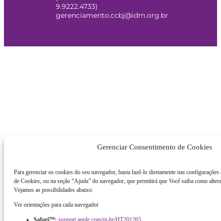
9.9222.4733)
gerenciamento.ccbj@idm.org.br
Gerenciar Consentimento de Cookies
Para gerenciar os cookies do seu navegador, basta fazê-lo diretamente nas configurações
de Cookies, ou na seção “Ajuda” do navegador, que permitirá que Você saiba como altera
Vejamos as possibilidades abaixo:
Ver orientações para cada navegador
Safari™:
support.apple.com/pt-br/HT201265