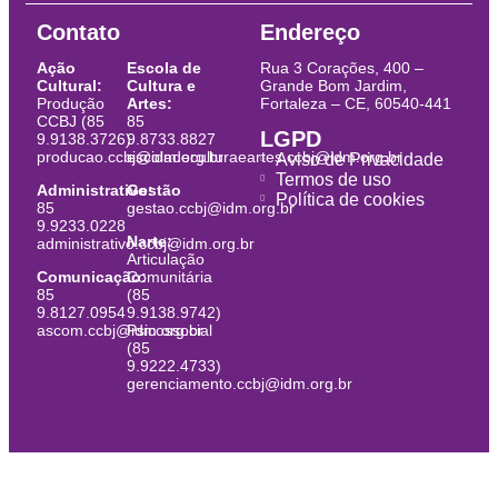
Contato
Endereço
Ação
Escola de
Rua 3 Corações, 400 –
Cultural:
Cultura e
Grande Bom Jardim,
Produção
Artes:
Fortaleza – CE, 60540-441
CCBJ (85
85
LGPD
9.9138.3726)
9.8733.8827
producao.ccbj@idm.org.br
escoladeculturaeartes.ccbj@idm.org.br
Aviso de Privacidade
Termos de uso
Administrativo:
Gestão
Política de cookies
85
gestao.ccbj@idm.org.br
9.9233.0228
Narte:
administrativo.ccbj@idm.org.br
Articulação
Comunicação:
Comunitária
85
(85
9.8127.0954
9.9138.9742)
ascom.ccbj@idm.org.br
Psicossocial
(85
9.9222.4733)
gerenciamento.ccbj@idm.org.br