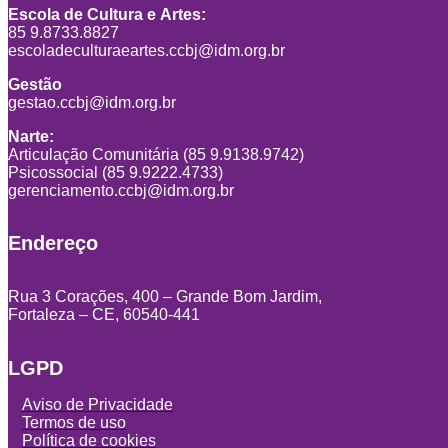
Escola de Cultura e Artes:
85 9.8733.8827
escoladeculturaeartes.ccbj@idm.org.br
Gestão
gestao.ccbj@idm.org.br
Narte:
Articulação Comunitária (85 9.9138.9742)
Psicossocial (85 9.9222.4733)
gerenciamento.ccbj@idm.org.br
Endereço
Rua 3 Corações, 400 – Grande Bom Jardim,
Fortaleza – CE, 60540-441
LGPD
Aviso de Privacidade
Termos de uso
Política de cookies