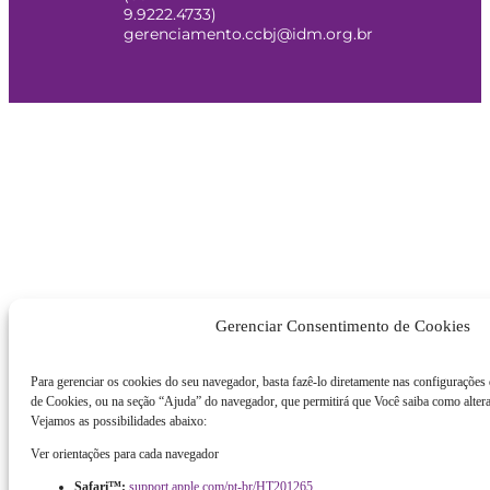
9.9222.4733)
gerenciamento.ccbj@idm.org.br
Gerenciar Consentimento de Cookies
Para gerenciar os cookies do seu navegador, basta fazê-lo diretamente nas configurações
de Cookies, ou na seção “Ajuda” do navegador, que permitirá que Você saiba como altera
Vejamos as possibilidades abaixo:
Ver orientações para cada navegador
Safari™:
support.apple.com/pt-br/HT201265