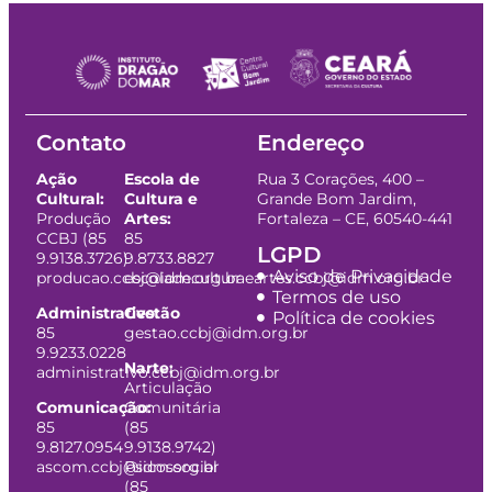
Contato
Endereço
Ação
Escola de
Rua 3 Corações, 400 –
Cultural:
Cultura e
Grande Bom Jardim,
Produção
Artes:
Fortaleza – CE, 60540-441
CCBJ (85
85
LGPD
9.9138.3726)
9.8733.8827
Aviso de Privacidade
producao.ccbj@idm.org.br
escoladeculturaeartes.ccbj@idm.org.br
Termos de uso
Administrativo:
Gestão
Política de cookies
85
gestao.ccbj@idm.org.br
9.9233.0228
Narte:
administrativo.ccbj@idm.org.br
Articulação
Comunicação:
Comunitária
85
(85
9.8127.0954
9.9138.9742)
ascom.ccbj@idm.org.br
Psicossocial
(85