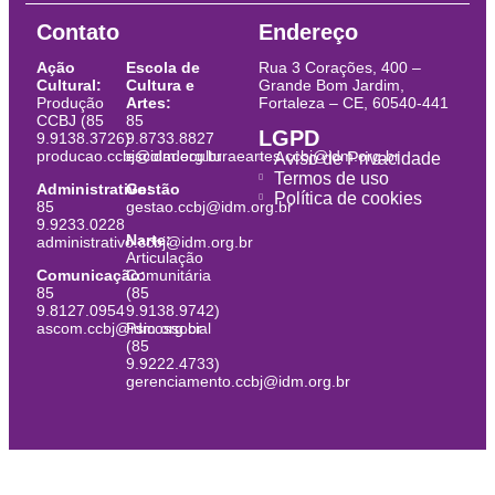
Contato
Endereço
Ação
Escola de
Rua 3 Corações, 400 –
Cultural:
Cultura e
Grande Bom Jardim,
Produção
Artes:
Fortaleza – CE, 60540-441
CCBJ (85
85
LGPD
9.9138.3726)
9.8733.8827
producao.ccbj@idm.org.br
escoladeculturaeartes.ccbj@idm.org.br
Aviso de Privacidade
Termos de uso
Administrativo:
Gestão
Política de cookies
85
gestao.ccbj@idm.org.br
9.9233.0228
Narte:
administrativo.ccbj@idm.org.br
Articulação
Comunicação:
Comunitária
85
(85
9.8127.0954
9.9138.9742)
ascom.ccbj@idm.org.br
Psicossocial
(85
9.9222.4733)
gerenciamento.ccbj@idm.org.br