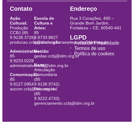
Contato
Endereço
Ação
Escola de
Rua 3 Corações, 400 –
Cultural:
Cultura e
Grande Bom Jardim,
Produção
Artes:
Fortaleza – CE, 60540-441
CCBJ (85
85
LGPD
9.9138.3726)
9.8733.8827
producao.ccbj@idm.org.br
escoladeculturaeartes.ccbj@idm.org.br
Aviso de Privacidade
Termos de uso
Administrativo:
Gestão
Política de cookies
85
gestao.ccbj@idm.org.br
9.9233.0228
Narte:
administrativo.ccbj@idm.org.br
Articulação
Comunicação:
Comunitária
85
(85
9.8127.0954
9.9138.9742)
ascom.ccbj@idm.org.br
Psicossocial
(85
9.9222.4733)
gerenciamento.ccbj@idm.org.br