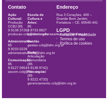
Contato
Endereço
Ação
Escola de
Rua 3 Corações, 400 –
Cultural:
Cultura e
Grande Bom Jardim,
Produção
Artes:
Fortaleza – CE, 60540-441
CCBJ (85
85
LGPD
9.9138.3726)
9.8733.8827
producao.ccbj@idm.org.br
escoladeculturaeartes.ccbj@idm.org.br
Aviso de Privacidade
Termos de uso
Administrativo:
Gestão
Política de cookies
85
gestao.ccbj@idm.org.br
9.9233.0228
Narte:
administrativo.ccbj@idm.org.br
Articulação
Comunicação:
Comunitária
85
(85
9.8127.0954
9.9138.9742)
ascom.ccbj@idm.org.br
Psicossocial
(85
9.9222.4733)
gerenciamento.ccbj@idm.org.br