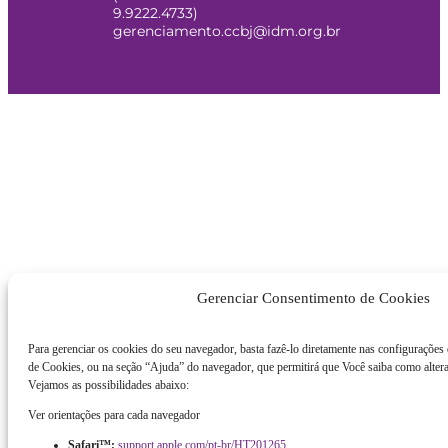
9.9222.4733)
gerenciamento.ccbj@idm.org.br
Gerenciar Consentimento de Cookies
Para gerenciar os cookies do seu navegador, basta fazê-lo diretamente nas configurações
de Cookies, ou na seção “Ajuda” do navegador, que permitirá que Você saiba como altera
Vejamos as possibilidades abaixo:
Ver orientações para cada navegador
Safari™:
support.apple.com/pt-br/HT201265