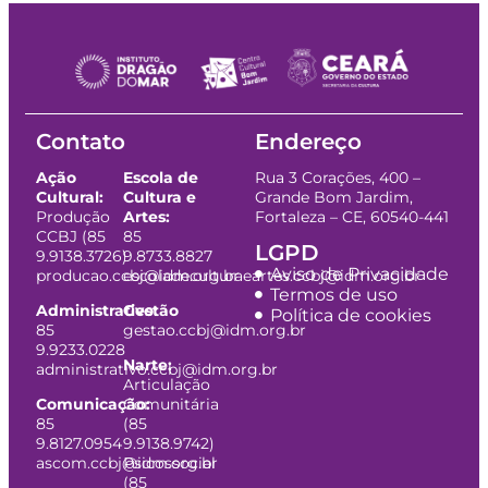
Contato
Endereço
Ação
Escola de
Rua 3 Corações, 400 –
Cultural:
Cultura e
Grande Bom Jardim,
Produção
Artes:
Fortaleza – CE, 60540-441
CCBJ (85
85
LGPD
9.9138.3726)
9.8733.8827
Aviso de Privacidade
producao.ccbj@idm.org.br
escoladeculturaeartes.ccbj@idm.org.br
Termos de uso
Administrativo:
Gestão
Política de cookies
85
gestao.ccbj@idm.org.br
9.9233.0228
Narte:
administrativo.ccbj@idm.org.br
Articulação
Comunicação:
Comunitária
85
(85
9.8127.0954
9.9138.9742)
ascom.ccbj@idm.org.br
Psicossocial
(85