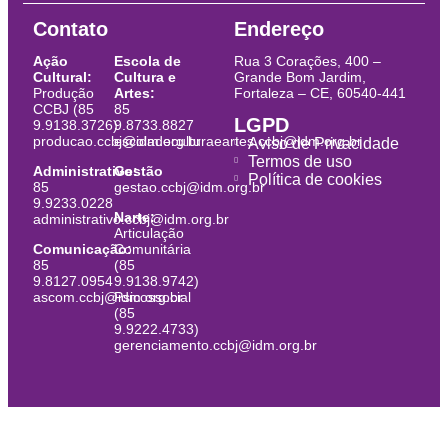
Contato
Endereço
Ação
Escola de
Rua 3 Corações, 400 –
Cultural:
Cultura e
Grande Bom Jardim,
Produção
Artes:
Fortaleza – CE, 60540-441
CCBJ (85
85
LGPD
9.9138.3726)
9.8733.8827
producao.ccbj@idm.org.br
escoladeculturaeartes.ccbj@idm.org.br
Aviso de Privacidade
Termos de uso
Administrativo:
Gestão
Política de cookies
85
gestao.ccbj@idm.org.br
9.9233.0228
Narte:
administrativo.ccbj@idm.org.br
Articulação
Comunicação:
Comunitária
85
(85
9.8127.0954
9.9138.9742)
ascom.ccbj@idm.org.br
Psicossocial
(85
9.9222.4733)
gerenciamento.ccbj@idm.org.br