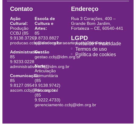
Contato
Endereço
Ação
Escola de
Rua 3 Corações, 400 –
Cultural:
Cultura e
Grande Bom Jardim,
Produção
Artes:
Fortaleza – CE, 60540-441
CCBJ (85
85
LGPD
9.9138.3726)
9.8733.8827
producao.ccbj@idm.org.br
escoladeculturaeartes.ccbj@idm.org.br
Aviso de Privacidade
Termos de uso
Administrativo:
Gestão
Política de cookies
85
gestao.ccbj@idm.org.br
9.9233.0228
Narte:
administrativo.ccbj@idm.org.br
Articulação
Comunicação:
Comunitária
85
(85
9.8127.0954
9.9138.9742)
ascom.ccbj@idm.org.br
Psicossocial
(85
9.9222.4733)
gerenciamento.ccbj@idm.org.br