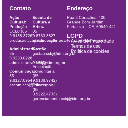
Contato
Endereço
Ação
Escola de
Rua 3 Corações, 400 –
Cultural:
Cultura e
Grande Bom Jardim,
Produção
Artes:
Fortaleza – CE, 60540-441
CCBJ (85
85
LGPD
9.9138.3726)
9.8733.8827
producao.ccbj@idm.org.br
escoladeculturaeartes.ccbj@idm.org.br
Aviso de Privacidade
Termos de uso
Administrativo:
Gestão
Política de cookies
85
gestao.ccbj@idm.org.br
9.9233.0228
Narte:
administrativo.ccbj@idm.org.br
Articulação
Comunicação:
Comunitária
85
(85
9.8127.0954
9.9138.9742)
ascom.ccbj@idm.org.br
Psicossocial
(85
9.9222.4733)
gerenciamento.ccbj@idm.org.br