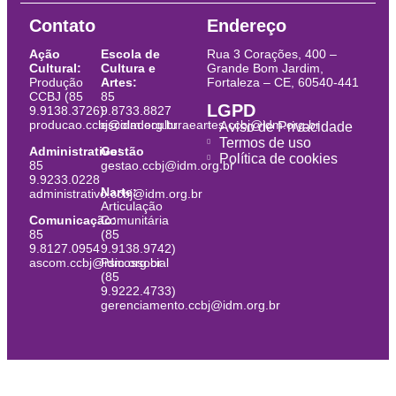
Contato
Endereço
Ação
Escola de
Rua 3 Corações, 400 –
Cultural:
Cultura e
Grande Bom Jardim,
Produção
Artes:
Fortaleza – CE, 60540-441
CCBJ (85
85
LGPD
9.9138.3726)
9.8733.8827
producao.ccbj@idm.org.br
escoladeculturaeartes.ccbj@idm.org.br
Aviso de Privacidade
Termos de uso
Administrativo:
Gestão
Política de cookies
85
gestao.ccbj@idm.org.br
9.9233.0228
Narte:
administrativo.ccbj@idm.org.br
Articulação
Comunicação:
Comunitária
85
(85
9.8127.0954
9.9138.9742)
ascom.ccbj@idm.org.br
Psicossocial
(85
9.9222.4733)
gerenciamento.ccbj@idm.org.br