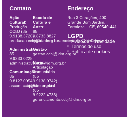
Contato
Endereço
Ação
Escola de
Rua 3 Corações, 400 –
Cultural:
Cultura e
Grande Bom Jardim,
Produção
Artes:
Fortaleza – CE, 60540-441
CCBJ (85
85
LGPD
9.9138.3726)
9.8733.8827
producao.ccbj@idm.org.br
escoladeculturaeartes.ccbj@idm.org.br
Aviso de Privacidade
Termos de uso
Administrativo:
Gestão
Política de cookies
85
gestao.ccbj@idm.org.br
9.9233.0228
Narte:
administrativo.ccbj@idm.org.br
Articulação
Comunicação:
Comunitária
85
(85
9.8127.0954
9.9138.9742)
ascom.ccbj@idm.org.br
Psicossocial
(85
9.9222.4733)
gerenciamento.ccbj@idm.org.br