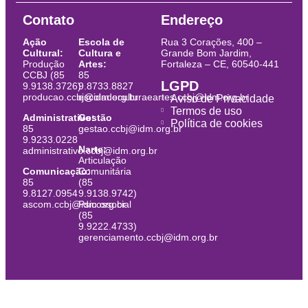
Contato
Endereço
Ação
Escola de
Rua 3 Corações, 400 –
Cultural:
Cultura e
Grande Bom Jardim,
Produção
Artes:
Fortaleza – CE, 60540-441
CCBJ (85
85
LGPD
9.9138.3726)
9.8733.8827
producao.ccbj@idm.org.br
escoladeculturaeartes.ccbj@idm.org.br
Aviso de Privacidade
Termos de uso
Administrativo:
Gestão
Política de cookies
85
gestao.ccbj@idm.org.br
9.9233.0228
Narte:
administrativo.ccbj@idm.org.br
Articulação
Comunicação:
Comunitária
85
(85
9.8127.0954
9.9138.9742)
ascom.ccbj@idm.org.br
Psicossocial
(85
9.9222.4733)
gerenciamento.ccbj@idm.org.br