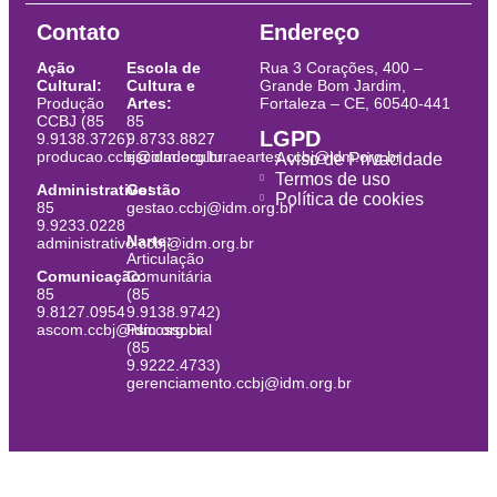
Contato
Endereço
Ação
Escola de
Rua 3 Corações, 400 –
Cultural:
Cultura e
Grande Bom Jardim,
Produção
Artes:
Fortaleza – CE, 60540-441
CCBJ (85
85
LGPD
9.9138.3726)
9.8733.8827
producao.ccbj@idm.org.br
escoladeculturaeartes.ccbj@idm.org.br
Aviso de Privacidade
Termos de uso
Administrativo:
Gestão
Política de cookies
85
gestao.ccbj@idm.org.br
9.9233.0228
Narte:
administrativo.ccbj@idm.org.br
Articulação
Comunicação:
Comunitária
85
(85
9.8127.0954
9.9138.9742)
ascom.ccbj@idm.org.br
Psicossocial
(85
9.9222.4733)
gerenciamento.ccbj@idm.org.br