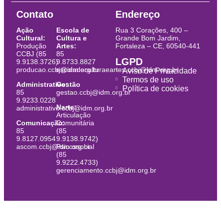
Contato
Endereço
Ação
Escola de
Rua 3 Corações, 400 –
Cultural:
Cultura e
Grande Bom Jardim,
Produção
Artes:
Fortaleza – CE, 60540-441
CCBJ (85
85
LGPD
9.9138.3726)
9.8733.8827
producao.ccbj@idm.org.br
escoladeculturaeartes.ccbj@idm.org.br
Aviso de Privacidade
Termos de uso
Administrativo:
Gestão
Política de cookies
85
gestao.ccbj@idm.org.br
9.9233.0228
Narte:
administrativo.ccbj@idm.org.br
Articulação
Comunicação:
Comunitária
85
(85
9.8127.0954
9.9138.9742)
ascom.ccbj@idm.org.br
Psicossocial
(85
9.9222.4733)
gerenciamento.ccbj@idm.org.br