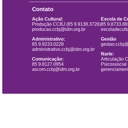
Contato
Ação Cultural:
Escola de Cu
Produção CCBJ (85 9.9138.3726)
85 9.8733.8
producao.ccbj@idm.org.br
escoladecult
Administrativo:
Gestão
85 9.9233.0228
gestao.ccbj@
administrativo.ccbj@idm.org.br
Narte:
Comunicação:
Articulação 
85 9.8127.0954
Psicossocial
ascom.ccbj@idm.org.br
gerenciament