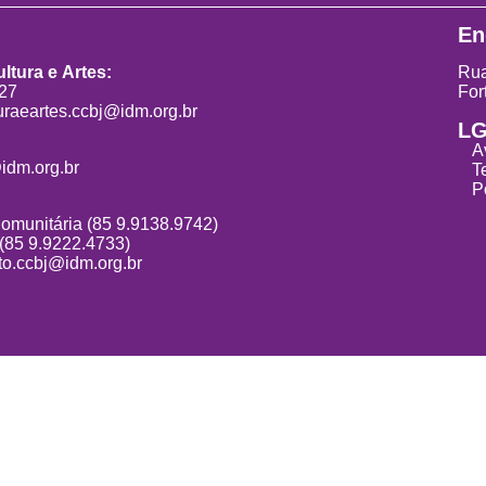
En
ltura e Artes:
Rua
827
For
uraeartes.ccbj@idm.org.br
L
A
idm.org.br
T
P
Comunitária (85 9.9138.9742)
 (85 9.9222.4733)
o.ccbj@idm.org.br