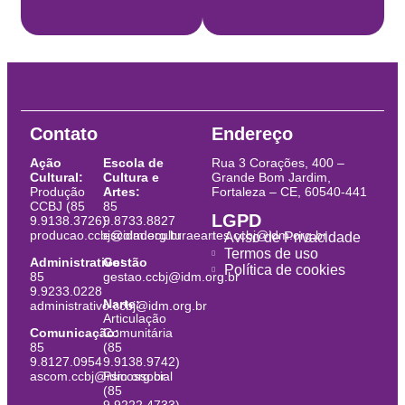
Contato
Endereço
Ação
Escola de
Rua 3 Corações, 400 –
Cultural:
Cultura e
Grande Bom Jardim,
Produção
Artes:
Fortaleza – CE, 60540-441
CCBJ (85
85
LGPD
9.9138.3726)
9.8733.8827
producao.ccbj@idm.org.br
escoladeculturaeartes.ccbj@idm.org.br
Aviso de Privacidade
Termos de uso
Administrativo:
Gestão
Política de cookies
85
gestao.ccbj@idm.org.br
9.9233.0228
Narte:
administrativo.ccbj@idm.org.br
Articulação
Comunicação:
Comunitária
85
(85
9.8127.0954
9.9138.9742)
ascom.ccbj@idm.org.br
Psicossocial
(85