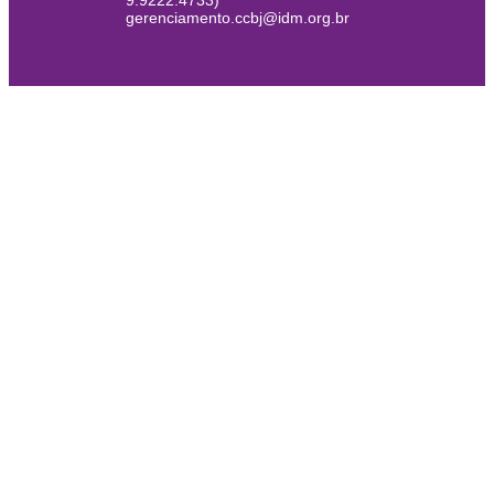
9.9222.4733)
gerenciamento.ccbj@idm.org.br