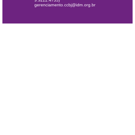
9.9222.4733)
gerenciamento.ccbj@idm.org.br