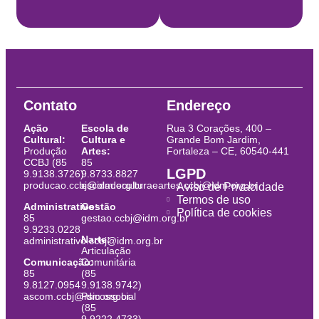
Contato
Endereço
Ação
Escola de
Rua 3 Corações, 400 –
Cultural:
Cultura e
Grande Bom Jardim,
Produção
Artes:
Fortaleza – CE, 60540-441
CCBJ (85
85
LGPD
9.9138.3726)
9.8733.8827
producao.ccbj@idm.org.br
escoladeculturaeartes.ccbj@idm.org.br
Aviso de Privacidade
Termos de uso
Administrativo:
Gestão
Política de cookies
85
gestao.ccbj@idm.org.br
9.9233.0228
Narte:
administrativo.ccbj@idm.org.br
Articulação
Comunicação:
Comunitária
85
(85
9.8127.0954
9.9138.9742)
ascom.ccbj@idm.org.br
Psicossocial
(85