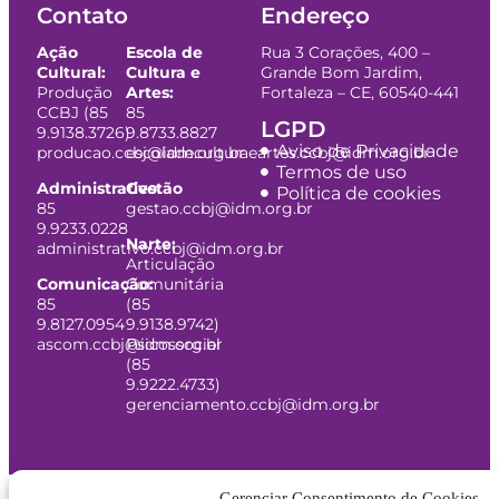
Contato
Endereço
Ação
Escola de
Rua 3 Corações, 400 –
Cultural:
Cultura e
Grande Bom Jardim,
Produção
Artes:
Fortaleza – CE, 60540-441
CCBJ (85
85
LGPD
9.9138.3726)
9.8733.8827
Aviso de Privacidade
producao.ccbj@idm.org.br
escoladeculturaeartes.ccbj@idm.org.br
Termos de uso
Administrativo:
Gestão
Política de cookies
85
gestao.ccbj@idm.org.br
9.9233.0228
Narte:
administrativo.ccbj@idm.org.br
Articulação
Comunicação:
Comunitária
85
(85
9.8127.0954
9.9138.9742)
ascom.ccbj@idm.org.br
Psicossocial
(85
9.9222.4733)
gerenciamento.ccbj@idm.org.br
Gerenciar Consentimento de Cookies