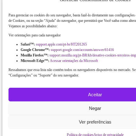
Para gerenciar os cookies do seu navegador, basta fazê-lo diretamente nas configurações
de Cookies, ou na seção “Ajuda” do navegador, que permitirá que Você saiba como altera
Vejamos as possibilidades abaixo:
Ver orientações para cada navegador
Safari™:
support.apple.com/pt-br/HT201265
Google Chrome™:
support.google.com/accounts/answer/61416
Mozilla Firefox™:
support.mozilla.org/pt-BR/kb/desative-cookies-terceiros-im
Microsoft Edge™:
Acessar orientações da Microsoft
Ressaltamos que essa lista não contém todos os navegadores disponíveis no mercado. Se 
“Configurações” ou “Suporte” do seu navegador.
Aceitar
Negar
Ver preferências
Política de cookies
Aviso de privacidade