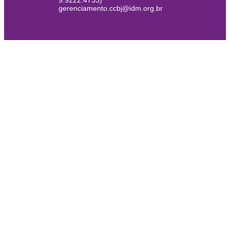
9.9222.4733)
gerenciamento.ccbj@idm.org.br