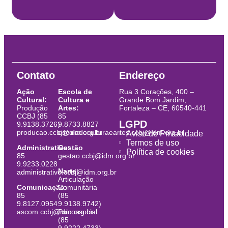
Contato
Endereço
Ação
Escola de
Rua 3 Corações, 400 –
Cultural:
Cultura e
Grande Bom Jardim,
Produção
Artes:
Fortaleza – CE, 60540-441
CCBJ (85
85
LGPD
9.9138.3726)
9.8733.8827
producao.ccbj@idm.org.br
escoladeculturaeartes.ccbj@idm.org.br
Aviso de Privacidade
Termos de uso
Administrativo:
Gestão
Política de cookies
85
gestao.ccbj@idm.org.br
9.9233.0228
Narte:
administrativo.ccbj@idm.org.br
Articulação
Comunicação:
Comunitária
85
(85
9.8127.0954
9.9138.9742)
ascom.ccbj@idm.org.br
Psicossocial
(85