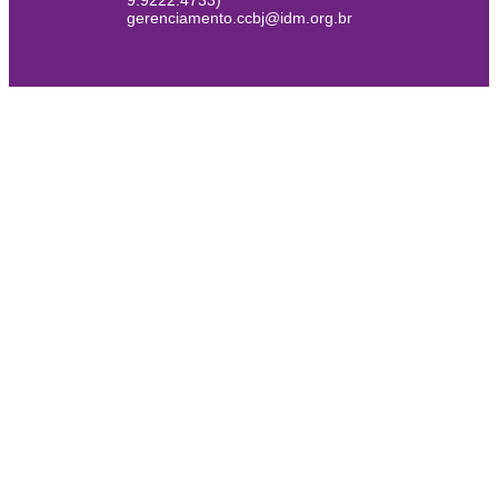
9.9222.4733)
gerenciamento.ccbj@idm.org.br