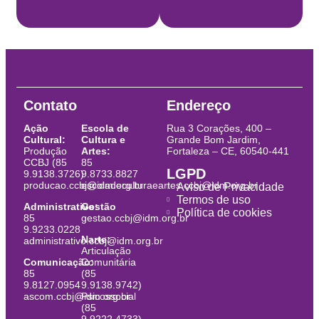
Contato
Endereço
Ação
Escola de
Rua 3 Corações, 400 –
Cultural:
Cultura e
Grande Bom Jardim,
Produção
Artes:
Fortaleza – CE, 60540-441
CCBJ (85
85
LGPD
9.9138.3726)
9.8733.8827
producao.ccbj@idm.org.br
escoladeculturaeartes.ccbj@idm.org.br
Aviso de Privacidade
Termos de uso
Administrativo:
Gestão
Política de cookies
85
gestao.ccbj@idm.org.br
9.9233.0228
Narte:
administrativo.ccbj@idm.org.br
Articulação
Comunicação:
Comunitária
85
(85
9.8127.0954
9.9138.9742)
ascom.ccbj@idm.org.br
Psicossocial
(85