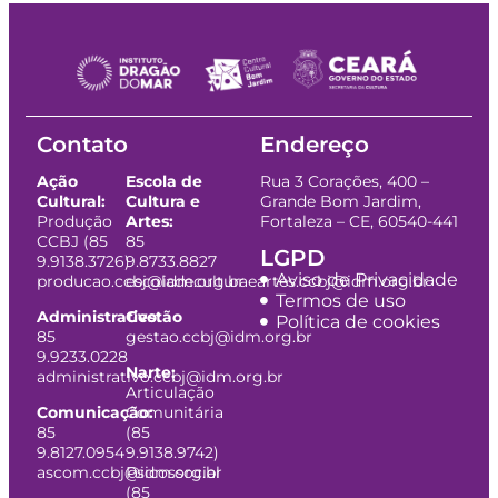
Contato
Endereço
Ação
Escola de
Rua 3 Corações, 400 –
Cultural:
Cultura e
Grande Bom Jardim,
Produção
Artes:
Fortaleza – CE, 60540-441
CCBJ (85
85
LGPD
9.9138.3726)
9.8733.8827
Aviso de Privacidade
producao.ccbj@idm.org.br
escoladeculturaeartes.ccbj@idm.org.br
Termos de uso
Administrativo:
Gestão
Política de cookies
85
gestao.ccbj@idm.org.br
9.9233.0228
Narte:
administrativo.ccbj@idm.org.br
Articulação
Comunicação:
Comunitária
85
(85
9.8127.0954
9.9138.9742)
ascom.ccbj@idm.org.br
Psicossocial
(85