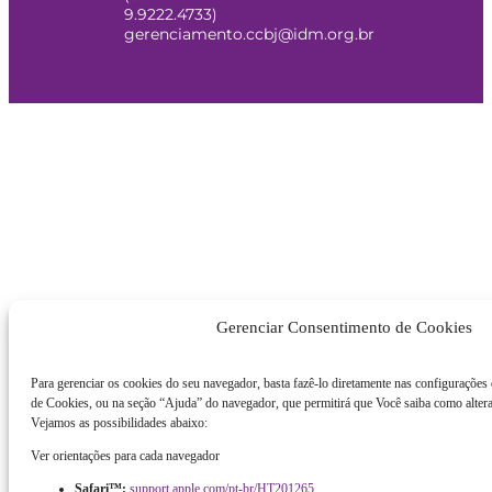
9.9222.4733)
gerenciamento.ccbj@idm.org.br
Gerenciar Consentimento de Cookies
Para gerenciar os cookies do seu navegador, basta fazê-lo diretamente nas configurações
de Cookies, ou na seção “Ajuda” do navegador, que permitirá que Você saiba como altera
Vejamos as possibilidades abaixo:
Ver orientações para cada navegador
Safari™:
support.apple.com/pt-br/HT201265