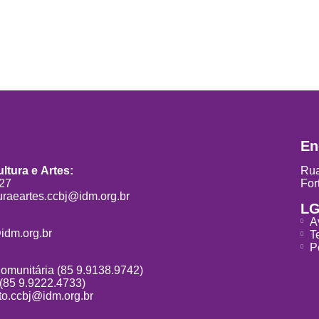
En
ltura e Artes:
Rua
827
For
uraeartes.ccbj@idm.org.br
L
A
idm.org.br
T
P
Comunitária (85 9.9138.9742)
 (85 9.9222.4733)
o.ccbj@idm.org.br