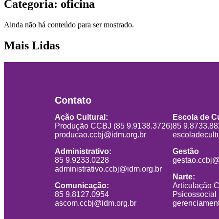
Categoria: oficina
Ainda não há conteúdo para ser mostrado.
Mais Lidas
Contato
Ação Cultural:
Escola de Cu
Produção CCBJ (85 9.9138.3726)
85 9.8733.8
producao.ccbj@idm.org.br
escoladecult
Administrativo:
Gestão
85 9.9233.0228
gestao.ccbj@
administrativo.ccbj@idm.org.br
Narte:
Comunicação:
Articulação 
85 9.8127.0954
Psicossocial
ascom.ccbj@idm.org.br
gerenciament