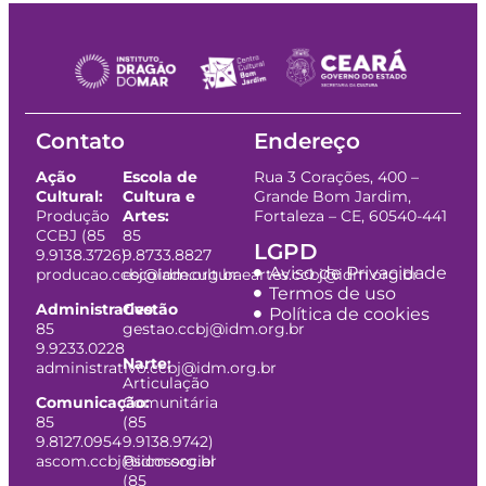
Contato
Endereço
Ação
Escola de
Rua 3 Corações, 400 –
Cultural:
Cultura e
Grande Bom Jardim,
Produção
Artes:
Fortaleza – CE, 60540-441
CCBJ (85
85
LGPD
9.9138.3726)
9.8733.8827
Aviso de Privacidade
producao.ccbj@idm.org.br
escoladeculturaeartes.ccbj@idm.org.br
Termos de uso
Administrativo:
Gestão
Política de cookies
85
gestao.ccbj@idm.org.br
9.9233.0228
Narte:
administrativo.ccbj@idm.org.br
Articulação
Comunicação:
Comunitária
85
(85
9.8127.0954
9.9138.9742)
ascom.ccbj@idm.org.br
Psicossocial
(85