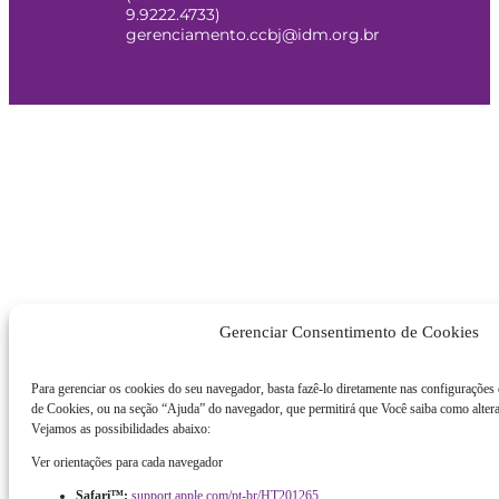
9.9222.4733)
gerenciamento.ccbj@idm.org.br
Gerenciar Consentimento de Cookies
Para gerenciar os cookies do seu navegador, basta fazê-lo diretamente nas configurações
de Cookies, ou na seção “Ajuda” do navegador, que permitirá que Você saiba como altera
Vejamos as possibilidades abaixo:
Ver orientações para cada navegador
Safari™:
support.apple.com/pt-br/HT201265