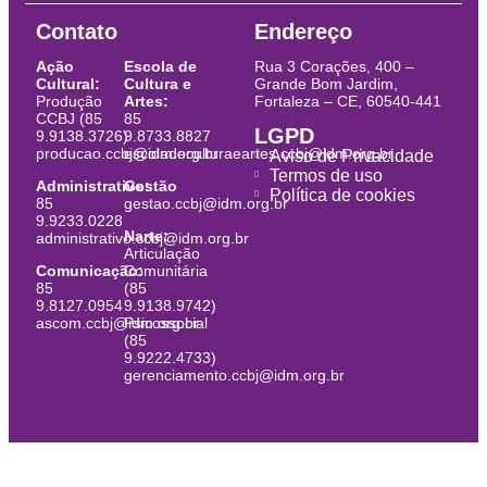
Contato
Endereço
Ação
Escola de
Rua 3 Corações, 400 –
Cultural:
Cultura e
Grande Bom Jardim,
Produção
Artes:
Fortaleza – CE, 60540-441
CCBJ (85
85
LGPD
9.9138.3726)
9.8733.8827
producao.ccbj@idm.org.br
escoladeculturaeartes.ccbj@idm.org.br
Aviso de Privacidade
Termos de uso
Administrativo:
Gestão
Política de cookies
85
gestao.ccbj@idm.org.br
9.9233.0228
Narte:
administrativo.ccbj@idm.org.br
Articulação
Comunicação:
Comunitária
85
(85
9.8127.0954
9.9138.9742)
ascom.ccbj@idm.org.br
Psicossocial
(85
9.9222.4733)
gerenciamento.ccbj@idm.org.br