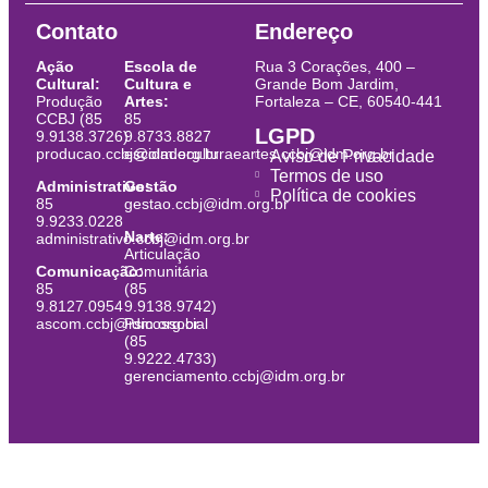
Contato
Endereço
Ação
Escola de
Rua 3 Corações, 400 –
Cultural:
Cultura e
Grande Bom Jardim,
Produção
Artes:
Fortaleza – CE, 60540-441
CCBJ (85
85
LGPD
9.9138.3726)
9.8733.8827
producao.ccbj@idm.org.br
escoladeculturaeartes.ccbj@idm.org.br
Aviso de Privacidade
Termos de uso
Administrativo:
Gestão
Política de cookies
85
gestao.ccbj@idm.org.br
9.9233.0228
Narte:
administrativo.ccbj@idm.org.br
Articulação
Comunicação:
Comunitária
85
(85
9.8127.0954
9.9138.9742)
ascom.ccbj@idm.org.br
Psicossocial
(85
9.9222.4733)
gerenciamento.ccbj@idm.org.br