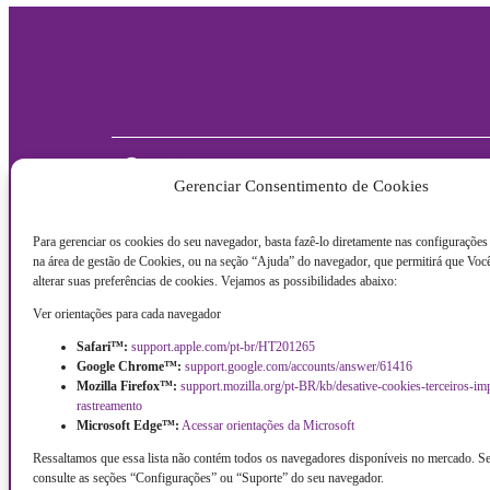
Contato
Gerenciar Consentimento de Cookies
Ação Cultural:
Escola de 
Produção CCBJ (85 9.9138.3726)
85 9.8733.
Para gerenciar os cookies do seu navegador, basta fazê-lo diretamente nas configuraçõe
producao.ccbj@idm.org.br
escoladecu
na área de gestão de Cookies, ou na seção “Ajuda” do navegador, que permitirá que Voc
Administrativo:
Gestão
alterar suas preferências de cookies. Vejamos as possibilidades abaixo:
85 9.9233.0228
gestao.cc
Ver orientações para cada navegador
administrativo.ccbj@idm.org.br
Narte:
Safari™:
support.apple.com/pt-br/HT201265
Comunicação:
Articulaçã
Google Chrome™:
support.google.com/accounts/answer/61416
85 9.8127.0954
Psicossocia
Mozilla Firefox™:
support.mozilla.org/pt-BR/kb/desative-cookies-terceiros-im
ascom.ccbj@idm.org.br
gerenciam
rastreamento
Microsoft Edge™:
Acessar orientações da Microsoft
Ressaltamos que essa lista não contém todos os navegadores disponíveis no mercado. Se
consulte as seções “Configurações” ou “Suporte” do seu navegador.