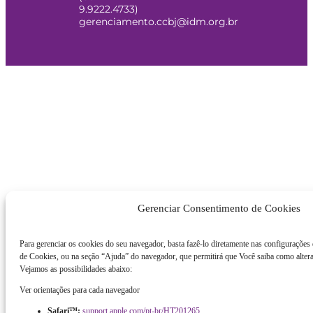
9.9222.4733)
gerenciamento.ccbj@idm.org.br
Gerenciar Consentimento de Cookies
Para gerenciar os cookies do seu navegador, basta fazê-lo diretamente nas configurações
de Cookies, ou na seção “Ajuda” do navegador, que permitirá que Você saiba como altera
Vejamos as possibilidades abaixo:
Ver orientações para cada navegador
Safari™:
support.apple.com/pt-br/HT201265