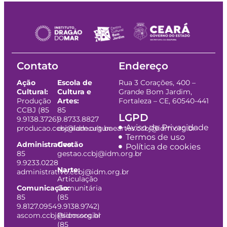
Contato
Endereço
Ação
Escola de
Rua 3 Corações, 400 –
Cultural:
Cultura e
Grande Bom Jardim,
Produção
Artes:
Fortaleza – CE, 60540-441
CCBJ (85
85
LGPD
9.9138.3726)
9.8733.8827
Aviso de Privacidade
producao.ccbj@idm.org.br
escoladeculturaeartes.ccbj@idm.org.br
Termos de uso
Administrativo:
Gestão
Política de cookies
85
gestao.ccbj@idm.org.br
9.9233.0228
Narte:
administrativo.ccbj@idm.org.br
Articulação
Comunicação:
Comunitária
85
(85
9.8127.0954
9.9138.9742)
ascom.ccbj@idm.org.br
Psicossocial
(85