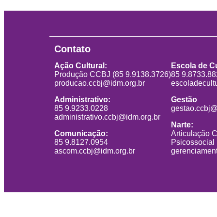
Contato
Ação Cultural:
Escola de Cu
Produção CCBJ (85 9.9138.3726)
85 9.8733.8
producao.ccbj@idm.org.br
escoladecult
Administrativo:
Gestão
85 9.9233.0228
gestao.ccbj@
administrativo.ccbj@idm.org.br
Narte:
Comunicação:
Articulação 
85 9.8127.0954
Psicossocial
ascom.ccbj@idm.org.br
gerenciament