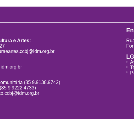
En
ltura e Artes:
Rua
827
For
uraeartes.ccbj@idm.org.br
L
A
idm.org.br
T
P
Comunitária (85 9.9138.9742)
 (85 9.9222.4733)
o.ccbj@idm.org.br