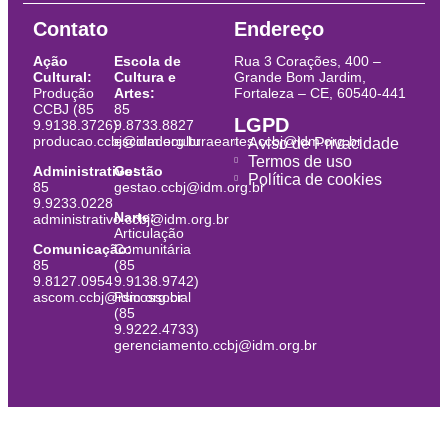
Contato
Endereço
Ação
Escola de
Rua 3 Corações, 400 –
Cultural:
Cultura e
Grande Bom Jardim,
Produção
Artes:
Fortaleza – CE, 60540-441
CCBJ (85
85
LGPD
9.9138.3726)
9.8733.8827
producao.ccbj@idm.org.br
escoladeculturaeartes.ccbj@idm.org.br
Aviso de Privacidade
Termos de uso
Administrativo:
Gestão
Política de cookies
85
gestao.ccbj@idm.org.br
9.9233.0228
Narte:
administrativo.ccbj@idm.org.br
Articulação
Comunicação:
Comunitária
85
(85
9.8127.0954
9.9138.9742)
ascom.ccbj@idm.org.br
Psicossocial
(85
9.9222.4733)
gerenciamento.ccbj@idm.org.br