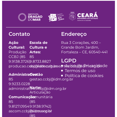
Contato
Endereço
Ação
Escola de
Rua 3 Corações, 400 –
Cultural:
Cultura e
Grande Bom Jardim,
Produção
Artes:
Fortaleza – CE, 60540-441
CCBJ (85
85
LGPD
9.9138.3726)
9.8733.8827
Aviso de Privacidade
producao.ccbj@idm.org.br
escoladeculturaeartes.ccbj@idm.org.br
Termos de uso
Administrativo:
Gestão
Política de cookies
85
gestao.ccbj@idm.org.br
9.9233.0228
Narte:
administrativo.ccbj@idm.org.br
Articulação
Comunicação:
Comunitária
85
(85
9.8127.0954
9.9138.9742)
ascom.ccbj@idm.org.br
Psicossocial
(85