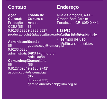
Contato
Endereço
Ação
Escola de
Rua 3 Corações, 400 –
Cultural:
Cultura e
Grande Bom Jardim,
Produção
Artes:
Fortaleza – CE, 60540-441
CCBJ (85
85
LGPD
9.9138.3726)
9.8733.8827
producao.ccbj@idm.org.br
escoladeculturaeartes.ccbj@idm.org.br
Aviso de Privacidade
Termos de uso
Administrativo:
Gestão
Política de cookies
85
gestao.ccbj@idm.org.br
9.9233.0228
Narte:
administrativo.ccbj@idm.org.br
Articulação
Comunicação:
Comunitária
85
(85
9.8127.0954
9.9138.9742)
ascom.ccbj@idm.org.br
Psicossocial
(85
9.9222.4733)
gerenciamento.ccbj@idm.org.br