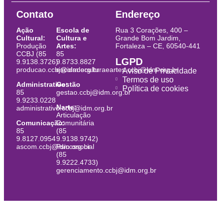
Contato
Endereço
Ação
Escola de
Rua 3 Corações, 400 –
Cultural:
Cultura e
Grande Bom Jardim,
Produção
Artes:
Fortaleza – CE, 60540-441
CCBJ (85
85
LGPD
9.9138.3726)
9.8733.8827
producao.ccbj@idm.org.br
escoladeculturaeartes.ccbj@idm.org.br
Aviso de Privacidade
Termos de uso
Administrativo:
Gestão
Política de cookies
85
gestao.ccbj@idm.org.br
9.9233.0228
Narte:
administrativo.ccbj@idm.org.br
Articulação
Comunicação:
Comunitária
85
(85
9.8127.0954
9.9138.9742)
ascom.ccbj@idm.org.br
Psicossocial
(85
9.9222.4733)
gerenciamento.ccbj@idm.org.br