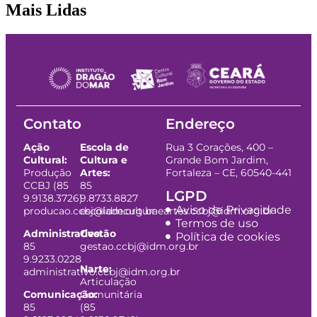
Mais Lidas
Contato
Endereço
Ação
Escola de
Rua 3 Corações, 400 –
Cultural:
Cultura e
Grande Bom Jardim,
Produção
Artes:
Fortaleza – CE, 60540-441
CCBJ (85
85
LGPD
9.9138.3726)
9.8733.8827
Aviso de Privacidade
producao.ccbj@idm.org.br
escoladeculturaeartes.ccbj@idm.org.br
Termos de uso
Administrativo:
Gestão
Política de cookies
85
gestao.ccbj@idm.org.br
9.9233.0228
Narte:
administrativo.ccbj@idm.org.br
Articulação
Comunicação:
Comunitária
85
(85