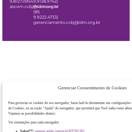
9.8127.0954
9.9138.9742)
ascom.ccbj@idm.org.br
Psicossocial
(85
9.9222.4733)
gerenciamento.ccbj@idm.org.br
Gerenciar Consentimento de Cookies
Para gerenciar os cookies do seu navegador, basta fazê-lo diretamente nas configurações
de Cookies, ou na seção “Ajuda” do navegador, que permitirá que Você saiba como altera
Vejamos as possibilidades abaixo:
Ver orientações para cada navegador
Safari™:
support.apple.com/pt-br/HT201265