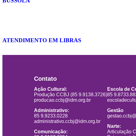
BÚSSOLA
ATENDIMENTO EM LIBRAS
Contato
Ação Cultural:
Escola de Cu
Produção CCBJ (85 9.9138.3726)
85 9.8733.8
producao.ccbj@idm.org.br
escoladecult
Administrativo:
Gestão
85 9.9233.0228
gestao.ccbj@
administrativo.ccbj@idm.org.br
Narte:
Comunicação:
Articulação 