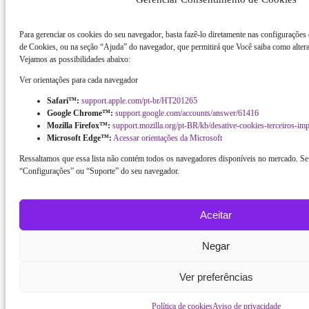
Para gerenciar os cookies do seu navegador, basta fazê-lo diretamente nas configurações
de Cookies, ou na seção “Ajuda” do navegador, que permitirá que Você saiba como altera
Vejamos as possibilidades abaixo:
Ver orientações para cada navegador
Safari™:
support.apple.com/pt-br/HT201265
Google Chrome™:
support.google.com/accounts/answer/61416
Mozilla Firefox™:
support.mozilla.org/pt-BR/kb/desative-cookies-terceiros-im
Microsoft Edge™:
Acessar orientações da Microsoft
Ressaltamos que essa lista não contém todos os navegadores disponíveis no mercado. Se 
“Configurações” ou “Suporte” do seu navegador.
Aceitar
Negar
Ver preferências
Política de cookies
Aviso de privacidade