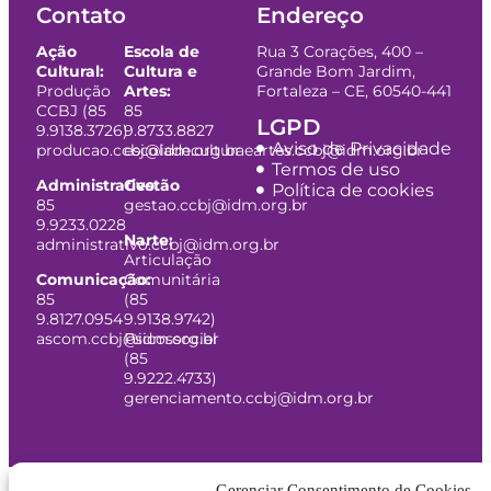
Contato
Endereço
Ação
Escola de
Rua 3 Corações, 400 –
Cultural:
Cultura e
Grande Bom Jardim,
Produção
Artes:
Fortaleza – CE, 60540-441
CCBJ (85
85
LGPD
9.9138.3726)
9.8733.8827
Aviso de Privacidade
producao.ccbj@idm.org.br
escoladeculturaeartes.ccbj@idm.org.br
Termos de uso
Administrativo:
Gestão
Política de cookies
85
gestao.ccbj@idm.org.br
9.9233.0228
Narte:
administrativo.ccbj@idm.org.br
Articulação
Comunicação:
Comunitária
85
(85
9.8127.0954
9.9138.9742)
ascom.ccbj@idm.org.br
Psicossocial
(85
9.9222.4733)
gerenciamento.ccbj@idm.org.br
Gerenciar Consentimento de Cookies