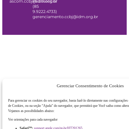
ascom.ccbj@idm.org.br
Psicossocial
(85
9.9222.4733)
gerenciamento.ccbj@idm.org.br
Gerenciar Consentimento de Cookies
Para gerenciar os cookies do seu navegador, basta fazê-lo diretamente nas configurações
de Cookies, ou na seção “Ajuda” do navegador, que permitirá que Você saiba como altera
Vejamos as possibilidades abaixo:
Ver orientações para cada navegador
Safari™:
support.apple.com/pt-br/HT201265