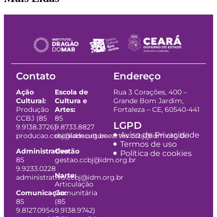
Contato
Endereço
Ação
Escola de
Rua 3 Corações, 400 –
Cultural:
Cultura e
Grande Bom Jardim,
Produção
Artes:
Fortaleza – CE, 60540-441
CCBJ (85
85
LGPD
9.9138.3726)
9.8733.8827
Aviso de Privacidade
producao.ccbj@idm.org.br
escoladeculturaeartes.ccbj@idm.org.br
Termos de uso
Administrativo:
Gestão
Política de cookies
85
gestao.ccbj@idm.org.br
9.9233.0228
Narte:
administrativo.ccbj@idm.org.br
Articulação
Comunicação:
Comunitária
85
(85
9.8127.0954
9.9138.9742)