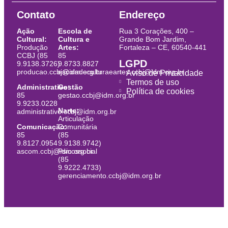
Contato
Endereço
Ação
Escola de
Rua 3 Corações, 400 –
Cultural:
Cultura e
Grande Bom Jardim,
Produção
Artes:
Fortaleza – CE, 60540-441
CCBJ (85
85
LGPD
9.9138.3726)
9.8733.8827
producao.ccbj@idm.org.br
escoladeculturaeartes.ccbj@idm.org.br
Aviso de Privacidade
Termos de uso
Administrativo:
Gestão
Política de cookies
85
gestao.ccbj@idm.org.br
9.9233.0228
Narte:
administrativo.ccbj@idm.org.br
Articulação
Comunicação:
Comunitária
85
(85
9.8127.0954
9.9138.9742)
ascom.ccbj@idm.org.br
Psicossocial
(85
9.9222.4733)
gerenciamento.ccbj@idm.org.br