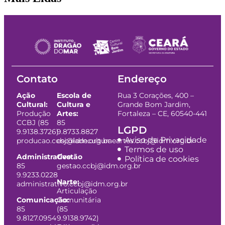
Contato
Endereço
Ação
Escola de
Rua 3 Corações, 400 –
Cultural:
Cultura e
Grande Bom Jardim,
Produção
Artes:
Fortaleza – CE, 60540-441
CCBJ (85
85
LGPD
9.9138.3726)
9.8733.8827
Aviso de Privacidade
producao.ccbj@idm.org.br
escoladeculturaeartes.ccbj@idm.org.br
Termos de uso
Administrativo:
Gestão
Política de cookies
85
gestao.ccbj@idm.org.br
9.9233.0228
Narte:
administrativo.ccbj@idm.org.br
Articulação
Comunicação:
Comunitária
85
(85
9.8127.0954
9.9138.9742)