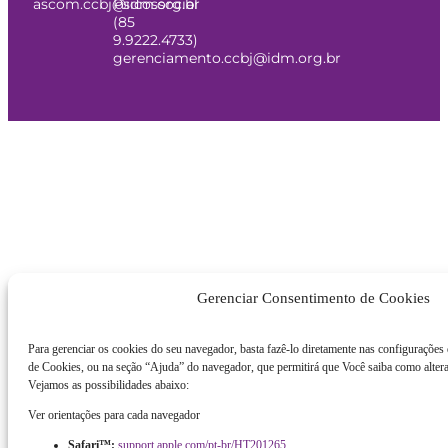
ascom.ccbj@idm.org.br
Psicossocial
(85
9.9222.4733)
gerenciamento.ccbj@idm.org.br
Gerenciar Consentimento de Cookies
Para gerenciar os cookies do seu navegador, basta fazê-lo diretamente nas configurações
de Cookies, ou na seção “Ajuda” do navegador, que permitirá que Você saiba como altera
Vejamos as possibilidades abaixo:
Ver orientações para cada navegador
Safari™:
support.apple.com/pt-br/HT201265