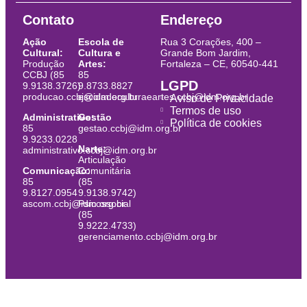
Contato
Endereço
Ação
Escola de
Rua 3 Corações, 400 –
Cultural:
Cultura e
Grande Bom Jardim,
Produção
Artes:
Fortaleza – CE, 60540-441
CCBJ (85
85
LGPD
9.9138.3726)
9.8733.8827
producao.ccbj@idm.org.br
escoladeculturaeartes.ccbj@idm.org.br
Aviso de Privacidade
Termos de uso
Administrativo:
Gestão
Política de cookies
85
gestao.ccbj@idm.org.br
9.9233.0228
Narte:
administrativo.ccbj@idm.org.br
Articulação
Comunicação:
Comunitária
85
(85
9.8127.0954
9.9138.9742)
ascom.ccbj@idm.org.br
Psicossocial
(85
9.9222.4733)
gerenciamento.ccbj@idm.org.br