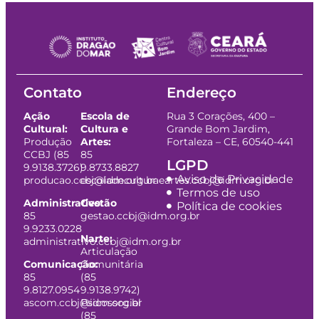
Contato
Endereço
Ação
Escola de
Rua 3 Corações, 400 –
Cultural:
Cultura e
Grande Bom Jardim,
Produção
Artes:
Fortaleza – CE, 60540-441
CCBJ (85
85
LGPD
9.9138.3726)
9.8733.8827
Aviso de Privacidade
producao.ccbj@idm.org.br
escoladeculturaeartes.ccbj@idm.org.br
Termos de uso
Administrativo:
Gestão
Política de cookies
85
gestao.ccbj@idm.org.br
9.9233.0228
Narte:
administrativo.ccbj@idm.org.br
Articulação
Comunicação:
Comunitária
85
(85
9.8127.0954
9.9138.9742)
ascom.ccbj@idm.org.br
Psicossocial
(85