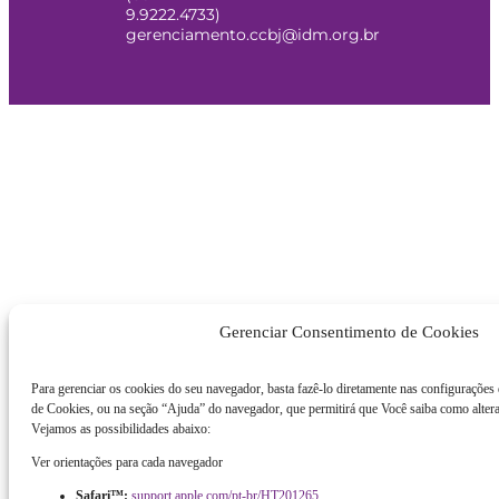
9.9222.4733)
gerenciamento.ccbj@idm.org.br
Gerenciar Consentimento de Cookies
Para gerenciar os cookies do seu navegador, basta fazê-lo diretamente nas configurações
de Cookies, ou na seção “Ajuda” do navegador, que permitirá que Você saiba como altera
Vejamos as possibilidades abaixo:
Ver orientações para cada navegador
Safari™:
support.apple.com/pt-br/HT201265