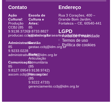
Contato
Endereço
Ação
Escola de
Rua 3 Corações, 400 –
Cultural:
Cultura e
Grande Bom Jardim,
Produção
Artes:
Fortaleza – CE, 60540-441
CCBJ (85
85
LGPD
9.9138.3726)
9.8733.8827
producao.ccbj@idm.org.br
escoladeculturaeartes.ccbj@idm.org.br
Aviso de Privacidade
Termos de uso
Administrativo:
Gestão
Política de cookies
85
gestao.ccbj@idm.org.br
9.9233.0228
Narte:
administrativo.ccbj@idm.org.br
Articulação
Comunicação:
Comunitária
85
(85
9.8127.0954
9.9138.9742)
ascom.ccbj@idm.org.br
Psicossocial
(85
9.9222.4733)
gerenciamento.ccbj@idm.org.br