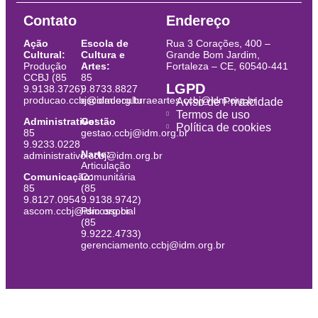
Contato
Endereço
Ação
Escola de
Rua 3 Corações, 400 –
Cultural:
Cultura e
Grande Bom Jardim,
Produção
Artes:
Fortaleza – CE, 60540-441
CCBJ (85
85
LGPD
9.9138.3726)
9.8733.8827
producao.ccbj@idm.org.br
escoladeculturaeartes.ccbj@idm.org.br
Aviso de Privacidade
Termos de uso
Administrativo:
Gestão
Política de cookies
85
gestao.ccbj@idm.org.br
9.9233.0228
Narte:
administrativo.ccbj@idm.org.br
Articulação
Comunicação:
Comunitária
85
(85
9.8127.0954
9.9138.9742)
ascom.ccbj@idm.org.br
Psicossocial
(85
9.9222.4733)
gerenciamento.ccbj@idm.org.br