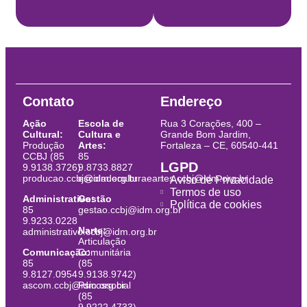
Contato
Endereço
Ação
Escola de
Rua 3 Corações, 400 –
Cultural:
Cultura e
Grande Bom Jardim,
Produção
Artes:
Fortaleza – CE, 60540-441
CCBJ (85
85
LGPD
9.9138.3726)
9.8733.8827
producao.ccbj@idm.org.br
escoladeculturaeartes.ccbj@idm.org.br
Aviso de Privacidade
Termos de uso
Administrativo:
Gestão
Política de cookies
85
gestao.ccbj@idm.org.br
9.9233.0228
Narte:
administrativo.ccbj@idm.org.br
Articulação
Comunicação:
Comunitária
85
(85
9.8127.0954
9.9138.9742)
ascom.ccbj@idm.org.br
Psicossocial
(85