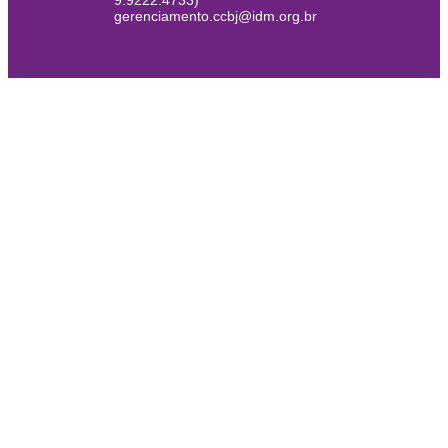
9.9222.4733)
gerenciamento.ccbj@idm.org.br