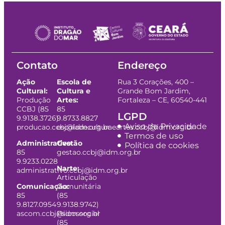
Contato
Endereço
Ação
Escola de
Rua 3 Corações, 400 –
Cultural:
Cultura e
Grande Bom Jardim,
Produção
Artes:
Fortaleza – CE, 60540-441
CCBJ (85
85
LGPD
9.9138.3726)
9.8733.8827
Aviso de Privacidade
producao.ccbj@idm.org.br
escoladeculturaeartes.ccbj@idm.org.br
Termos de uso
Administrativo:
Gestão
Política de cookies
85
gestao.ccbj@idm.org.br
9.9233.0228
Narte:
administrativo.ccbj@idm.org.br
Articulação
Comunicação:
Comunitária
85
(85
9.8127.0954
9.9138.9742)
ascom.ccbj@idm.org.br
Psicossocial
(85